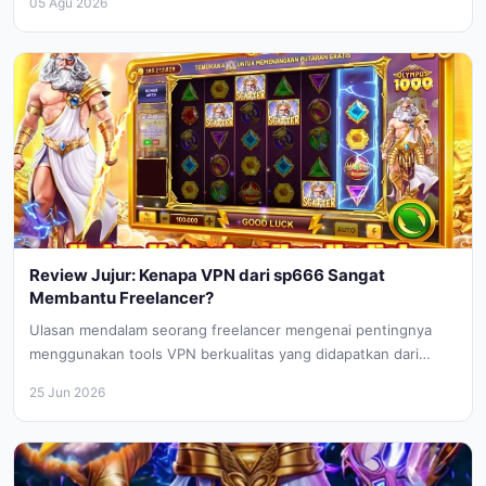
05 Agu 2026
Review Jujur: Kenapa VPN dari sp666 Sangat
Membantu Freelancer?
Ulasan mendalam seorang freelancer mengenai pentingnya
menggunakan tools VPN berkualitas yang didapatkan dari
platform sp666.
25 Jun 2026