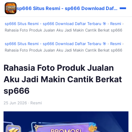
sp666 Situs Resmi - sp666 Download Daftar Terbaru 🎯
sp666 Situs Resmi - sp666 Download Daftar Terbaru 🎯
›
Resmi
›
Rahasia Foto Produk Jualan Aku Jadi Makin Cantik Berkat sp666
sp666 Situs Resmi - sp666 Download Daftar Terbaru 🎯
›
Resmi
›
Rahasia Foto Produk Jualan Aku Jadi Makin Cantik Berkat sp666
Rahasia Foto Produk Jualan
Aku Jadi Makin Cantik Berkat
sp666
25 Jun 2026
· Resmi